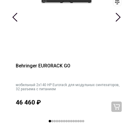
6-канальные блоки, каждый из которых имеет 4 плавающих
параллельных разъема для оптимальной целостности
сигнала.
Характеристики Eurorack: 16 HP, 40 мА +12 В, 40 мА -12 В.
Behringer EURORACK GO
ck
мобильный 2x140 HP Eurorack для модульных синтезаторов,
32 разъема с питанием
46 460
₽