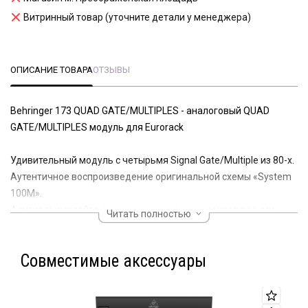
Витринный товар (уточните детали у менеджера)
ОПИСАНИЕ ТОВАРА
ОТЗЫВЫ
Behringer 173 QUAD GATE/MULTIPLES - аналоговый QUAD
GATE/MULTIPLES модуль для Eurorack
Удивительный модуль с четырьмя Signal Gate/Multiple из 80-х.
Аутентичное воспроизведение оригинальной схемы «System
100М».
4 сигнальных гейта (переключателя) с буферизованными
Читать полностью
аудиовходами и выходами для немедленного переключения
сигнала.
Совместимые аксессуары
Гейты оснащены входами управления для положительных и
отрицательных триггеров, а также светодиодными
индикаторами.