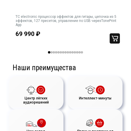
TC electronic процессор эффектов для гитары, цепочка из 5
эффектов, 127 пресетов, управление по USB черезTonePrint
App
69 990
₽
Наши преимущества
Центр лёгких
Интеллект-минуты
аудиорешений